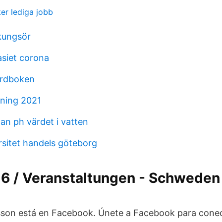
er lediga jobb
kungsör
siet corona
ordboken
jning 2021
an ph värdet i vatten
rsitet handels göteborg
16 / Veranstaltungen - Schweden 
sson está en Facebook. Únete a Facebook para conec