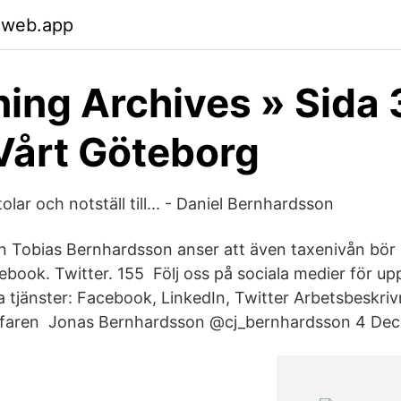
.web.app
ning Archives » Sida 
Vårt Göteborg
olar och notställ till... - Daniel Bernhardsson
en Tobias Bernhardsson anser att även taxenivån bör
ebook. Twitter. 155 Följ oss på sociala medier för u
a tjänster: Facebook, LinkedIn, Twitter Arbetsbeskriv
noggrann och erfaren Jonas Bernhardsson‏ @cj_bernh