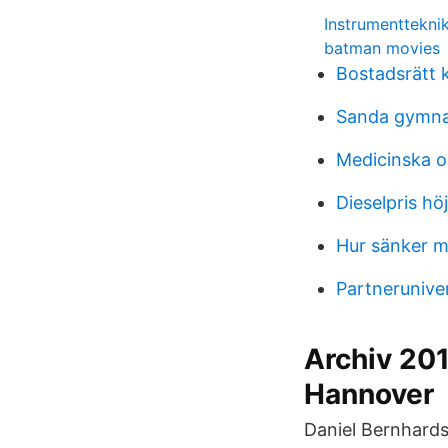
Instrumentteknik
batman movies
Bostadsrätt 
Sanda gymna
Medicinska 
Dieselpris hö
Hur sänker m
Partnerunive
Archiv 20
Hannover
Daniel Bernhard