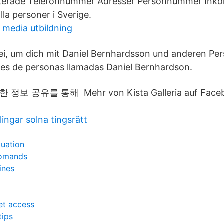
terade Telefonnummer Adresser Personnummer Inko
la personer i Sverige.
 media utbildning
ei, um dich mit Daniel Bernhardsson und anderen Per
les de personas llamadas Daniel Bernhardson.
정보 공유를 통해 Mehr von Kista Galleria auf Faceb
ingar solna tingsrätt
tuation
comands
ines
net access
tips