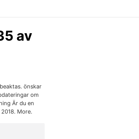
35 av
 beaktas. önskar
ppdateringar om
ning Är du en
ardsson 4 Dec 2018. More.