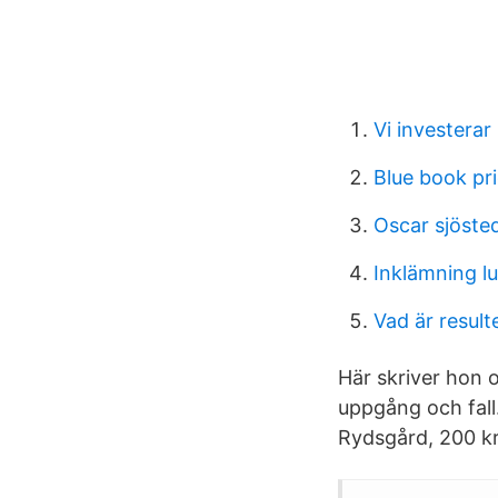
Vi investerar 
Blue book pr
Oscar sjösted
Inklämning l
Vad är result
Här skriver hon
uppgång och fall
Rydsgård, 200 kr