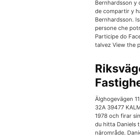
Bernhardsson y o
de compartir y ha
Bernhardsson. Is
persone che potr
Participe do Fac
talvez View the 
Riksväg
Fastigh
Älghogevägen 11
32A 39477 KALMA
1978 och firar s
du hitta Daniels
närområde. Danie