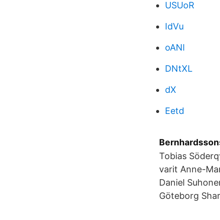
USUoR
IdVu
oANl
DNtXL
dX
Eetd
Bernhardssons
Tobias Söderqv
varit Anne-Ma
Daniel Suhonen
Göteborg Shar