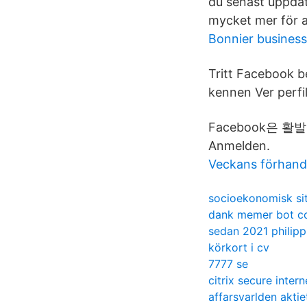
du senast uppda
mycket mer för al
Bonnier business
Tritt Facebook b
kennen Ver perfi
Facebook은 활발한 
Anmelden.
Veckans förhandl
socioekonomisk si
dank memer bot 
sedan 2021 philipp
körkort i cv
7777 se
citrix secure inter
affarsvarlden aktie