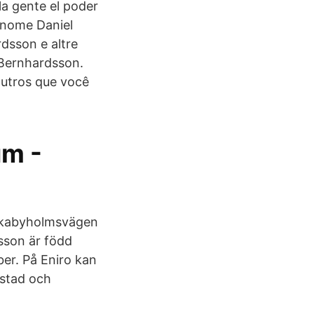
a gente el poder
i nome Daniel
dsson e altre
 Bernhardsson.
outros que você
um -
nkabyholmsvägen
son är född
er. På Eniro kan
ostad och