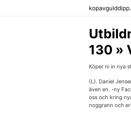
kopavgulddipp
Utbild
130 » 
Köper ni in nya st
(L). Daniel Jens
även en. -ny Fac
oss och kring ny