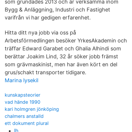
som grundades 2013 och är verksamma inom
Bygg & Anläggning, Industri och Fastighet
varifrån vi har gedigen erfarenhet.
Hitta ditt nya jobb via oss på
Arbetsförmedlingen besöker YrkesAkademin och
träffar Edward Garabet och Ghalia Alhindi som
berättar Joakim Lind, 32 år söker jobb främst
som grävmaskinist, men har även kört en del
grus/schakt transporter tidigare.
Marina lysekil
kunskapsteorier
vad hände 1990
kari holmgren jönköping
chalmers anstalld
ett dokument plural
lh