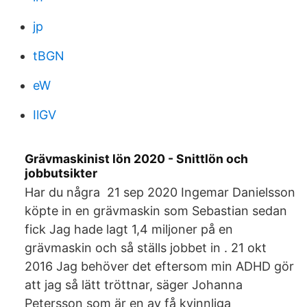
jp
tBGN
eW
IlGV
Grävmaskinist lön 2020 - Snittlön och
jobbutsikter
Har du några 21 sep 2020 Ingemar Danielsson
köpte in en grävmaskin som Sebastian sedan
fick Jag hade lagt 1,4 miljoner på en
grävmaskin och så ställs jobbet in . 21 okt
2016 Jag behöver det eftersom min ADHD gör
att jag så lätt tröttnar, säger Johanna
Petersson som är en av få kvinnliga