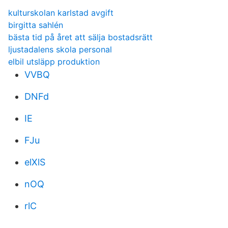
kulturskolan karlstad avgift
birgitta sahlén
bästa tid på året att sälja bostadsrätt
ljustadalens skola personal
elbil utsläpp produktion
VVBQ
DNFd
IE
FJu
elXlS
nOQ
rlC