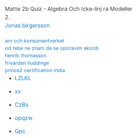
Matte 2b Quiz - Algebra Och Icke-linj ra Modeller
2.
Jonas birgersson
arn och konsumentverket
od tebe ne znam da se oporavim akordi
henrik thomasson
frivarden huddinge
prince2 certification india
LZLKL
xx
CzBs
opqzw
Gpc