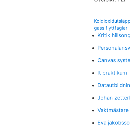
Koldioxidutsläp
gass flyttfaglar
Kritik hillso
Personalans
Canvas syste
It praktikum
Datautbildni
Johan zetter
Vaktmästare
Eva jakobsso