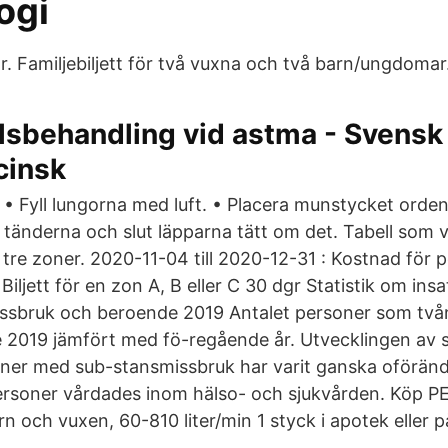
ogi
r. Familjebiljett för två vuxna och två barn/ungdomar
sbehandling vid astma - Svensk
cinsk
• Fyll lungorna med luft. • Placera munstycket orden
tänderna och slut läpparna tätt om det. Tabell som v
r tre zoner. 2020-11-04 till 2020-12-31 : Kostnad för pe
ljett för en zon A, B eller C 30 dgr Statistik om insat
ssbruk och beroende 2019 Antalet personer som tv
 2019 jämfört med fö-regående år. Utvecklingen av s
rsoner med sub-stansmissbruk har varit ganska oföränd
personer vårdades inom hälso- och sjukvården. Köp 
n och vuxen, 60-810 liter/min 1 styck i apotek eller