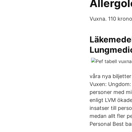
Allergol
Vuxna. 110 krono
Läkemedel
Lungmedi
våra nya biljette
Vuxen: Ungdom: Bi
personer med mi
enligt LVM ökade
insatser till pe
medan allt fler 
Personal Best bar