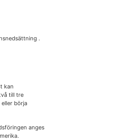
nsnedsättning .
st kan
å till tre
eller börja
adsföringen anges
amerika.