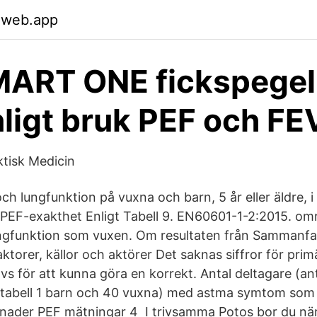
.web.app
ART ONE fickspegel 
ligt bruk PEF och FE
ktisk Medicin
och lungfunktion på vuxna och barn, 5 år eller äldre, i
). PEF-exakthet Enligt Tabell 9. EN60601-1-2:2015. o
ungfunktion som vuxen. Om resultaten från Sammanfa
ktorer, källor och aktörer Det saknas siffror för pri
vs för att kunna göra en korrekt. Antal deltagare (ant
t tabell 1 barn och 40 vuxna) med astma symtom som 
nader PEF mätningar 4 I trivsamma Potos bor du när