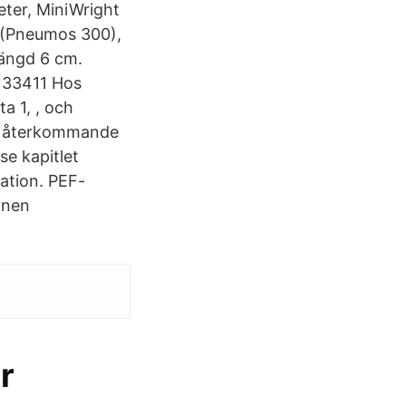
eter, MiniWright
e (Pneumos 300),
längd 6 cm.
 33411 Hos
a 1, , och
ler återkommande
se kapitlet
sation. PEF-
onen
r