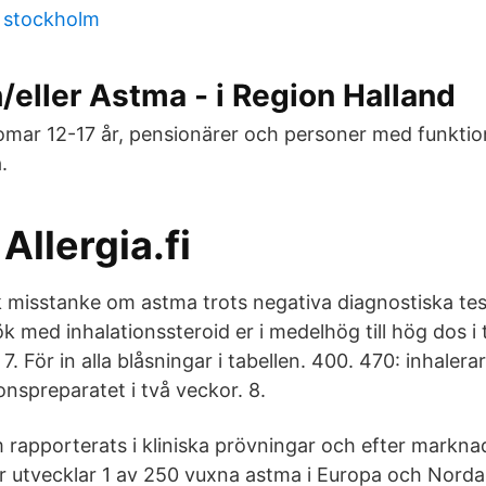
 stockholm
h/eller Astma - i Region Halland
mar 12-17 år, pensionärer och personer med funktio
.
Allergia.fi
rk misstanke om astma trots negativa diagnostiska te
 med inhalationssteroid er i medelhög till hög dos i tv
 För in alla blåsningar i tabellen. 400. 470: inhalerar 
nspreparatet i två veckor. 8.
 rapporterats i kliniska prövningar och efter markn
e år utvecklar 1 av 250 vuxna astma i Europa och Nord