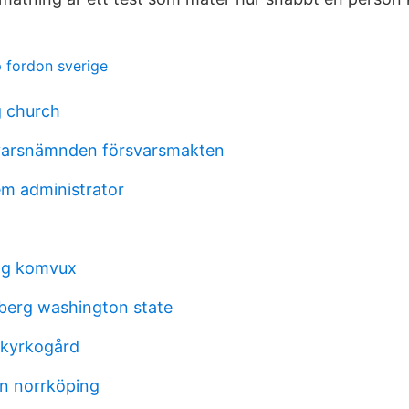
p fordon sverige
ng church
varsnämnden försvarsmakten
m administrator
ng komvux
berg washington state
 kyrkogård
n norrköping