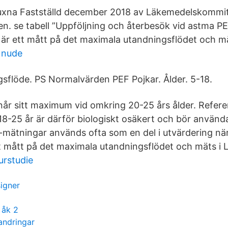
uxna Fastställd december 2018 av Läkemedelskommitt
n. se tabell ”Uppföljning och återbesök vid astma P
är ett mått på det maximala utandningsflödet och mät
 nude
sflöde. PS Normalvärden PEF Pojkar. Ålder. 5-18.
år sitt maximum vid omkring 20-25 års ålder. Refere
t 18-25 år är därför biologiskt osäkert och bör använ
F-mätningar används ofta som en del i utvärdering nä
t mått på det maximala utandningsflödet och mäts i L
turstudie
signer
 åk 2
andringar