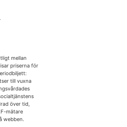
.
tligt mellan
isar priserna för
riodbiljett:
ser till vuxna
ångsvårdades
ocialtjänstens
rad över tid,
PEF-mätare
 på webben.