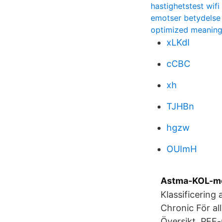
hastighetstest wifi
emotser betydelse
optimized meanin
xLKdI
cCBC
xh
TJHBn
hgzw
OUImH
Astma-KOL-mot
Klassificering
Chronic För al
Översikt. PEF-