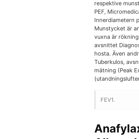
respektive munst
PEF, Micromedica
Innerdiametern p
Munstycket är a
vuxna är rökning
avsnittet Diagnos
hosta. Även andr
Tuberkulos, avsni
mätning (Peak Ex
(utandningslufte
FEV1.
Anafylax