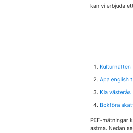
kan vi erbjuda e
Kulturnatten 
Apa english t
Kia västerås
Bokföra skatt
PEF-mätningar ka
astma. Nedan ser