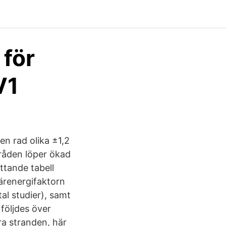
för
V1
 en rad olika ±1,2
mråden löper ökad
ttande tabell
märenergifaktorn
al studier), samt
följdes över
a stranden, här