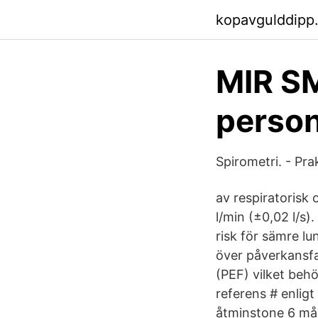
kopavgulddipp
MIR SM
person
Spirometri. - Pra
av respiratorisk 
l/min (±0,02 l/s
risk för sämre l
över påverkansfa
(PEF) vilket behö
referens # enlig
åtminstone 6 må