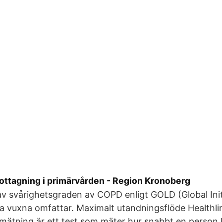
g
tagning i primärvården - Region Kronoberg
 av svårighetsgraden av COPD enligt GOLD (Global Init
la vuxna omfattar. Maximalt utandningsflöde Healthli
mätning är ett test som mäter hur snabbt en person 