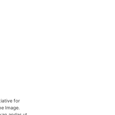
iative for
ne Image.
kan andas ut.