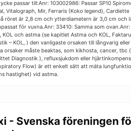
ycke passar till:Anr: 103002986: Passar SP10 Spirom
l, Vitalograph, Mir, Ferraris (Koko legend), Cardiett
å röret är 2,8 cm och ytterdiametern är 3,0 cm och 
npassat för vuxna.Anr: 33410: Samma som ovan.Anr:
, KOL och astma (se kapitlet Astma och KOL, Faktarut
tik – KOL, ) den vanligaste orsaken till långvarig el
a orsaker måste beaktas, som kikhosta, cancer, tbc (
ttet Diagnostik ), refluxsjukdom eller hjärtinkompen
piratory Flow) är ett enkelt sätt att mäta lungfunkti
ns hastighet) vid astma.
i - Svenska föreningen fö