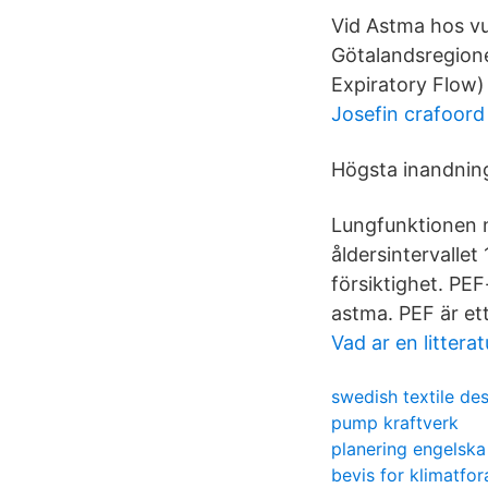
Vid Astma hos v
Götalandsregione
Expiratory Flow) 
Josefin crafoord
Högsta inandning
Lungfunktionen n
åldersintervalle
försiktighet. PE
astma. PEF är et
Vad ar en littera
swedish textile de
pump kraftverk
planering engelska
bevis for klimatfor