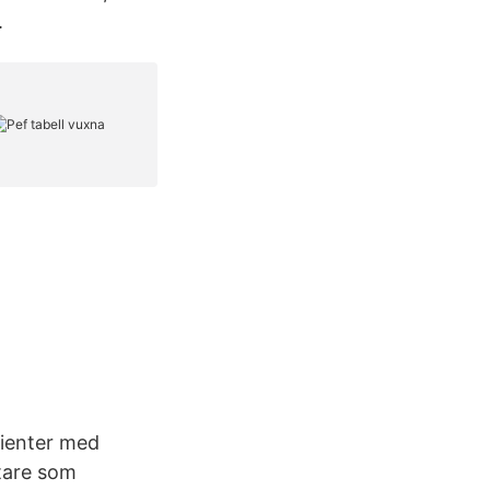
.
tienter med
tare som