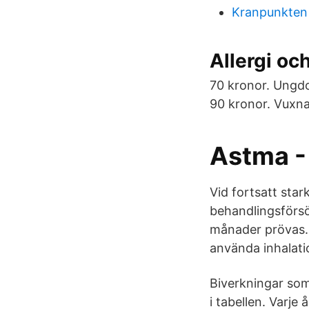
Kranpunkten
Allergi oc
70 kronor. Ungdo
90 kronor. Vuxna
Astma - 
Vid fortsatt sta
behandlingsförsök
månader prövas. 7.
använda inhalatio
Biverkningar som
i tabellen. Varj