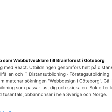
b som Webbutvecklare till Brainforest i Göteborg
g med React. Utbildningen genomförs helt på distan
llfällen och [] Distansutbildning · Företagsutbildning 
som matchar sökningen "Webbdesign i Göteborg". Gå i
tbildning som passar just dig och skicka en Sök efter 
d tusentals jobbannonser i hela Sverige och Norge.