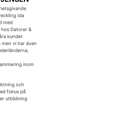
ghetsgivande
eckling Ida
nd med
t hos Datorer &
åra kunder.
a men vi har även
ederländerna,
grammering inom
iktning och
med fokus på
er utbildning