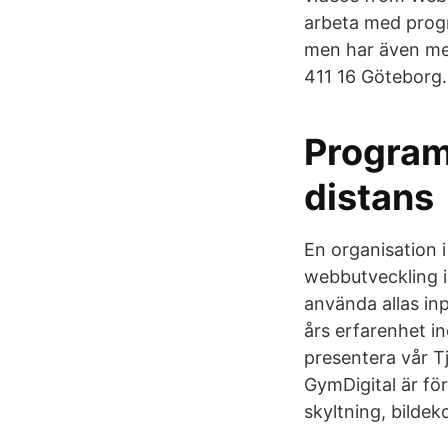
arbeta med progr
men har även med
411 16 Göteborg.
Program
distans
En organisation 
webbutveckling i 
använda allas in
års erfarenhet i
presentera vår T
GymDigital är för
skyltning, bildek