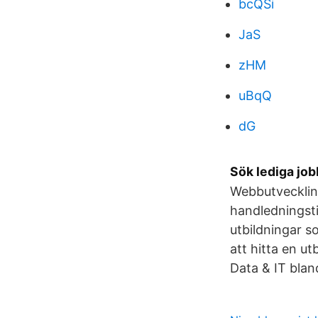
bcQSi
JaS
zHM
uBqQ
dG
Sök lediga job
Webbutvecklin
handledningsti
utbildningar 
att hitta en u
Data & IT blan