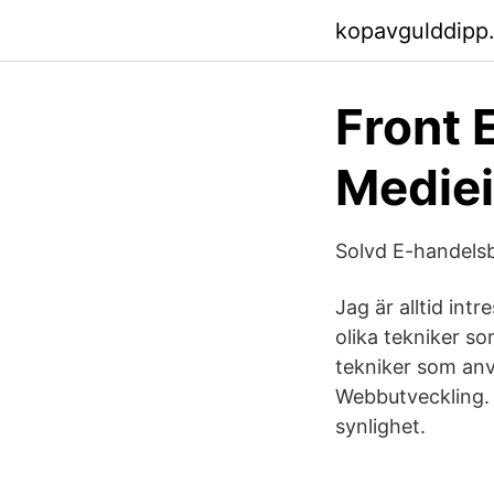
kopavgulddipp
Front 
Mediei
Solvd E-handels
Jag är alltid in
olika tekniker s
tekniker som anv
Webbutveckling.
synlighet.