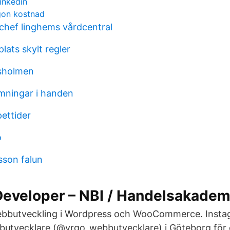
inkedin
gon kostnad
hef linghems vårdcentral
lats skylt regler
sholmen
omningar i handen
ettider
o
sson falun
Developer – NBI / Handelsakadem
ebbutveckling i Wordpress och WooCommerce. Insta
utvecklare (@yrgo_webbutvecklare) i Göteborg för d