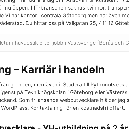
r nu öppen. I IT-branschen saknas kvinnor, transper
e Vi har kontor i centrala Göteborg men har även me
äderstad. Du hittar oss på Vallgatan 25, 411 16 Göte
letar i huvudsak efter jobb i Västsverige (Borås och 
ng – Karriär i handeln
från grunden, men även i Studera till Pythonutveckla
ntelligens) på Teknikhögskolan i Göteborg eller Västerå
ackend. Som frilansande webbutvecklare hjälper jag 
 WordPress. Kontakta mig för en kostnadsfri offert.
vecklare - YH-utbildning på 2 å