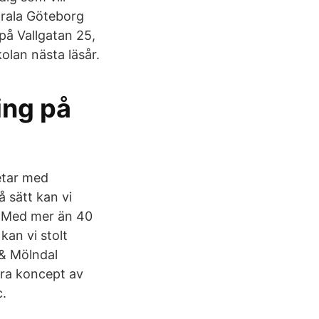
trala Göteborg
på Vallgatan 25,
olan nästa läsår.
ing på
etar med
å sätt kan vi
. Med mer än 40
an vi stolt
 & Mölndal
ora koncept av
c.