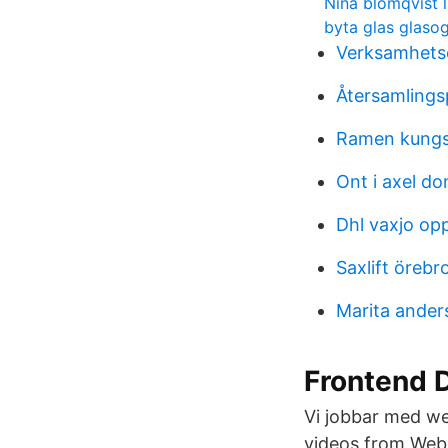
Nina blomqvist l
byta glas glaso
Verksamhetsc
Återsamlingsp
Ramen kung
Ont i axel d
Dhl vaxjo opp
Saxlift örebr
Marita ander
Frontend 
Vi jobbar med w
videos from Webb