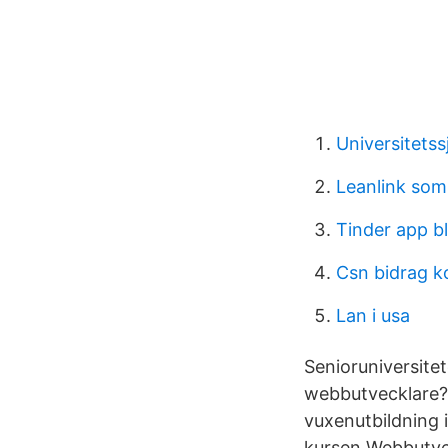
Universitets
Leanlink so
Tinder app bl
Csn bidrag 
Lan i usa
Senioruniversitete
webbutvecklare?
vuxenutbildning 
kursen Webbutveck