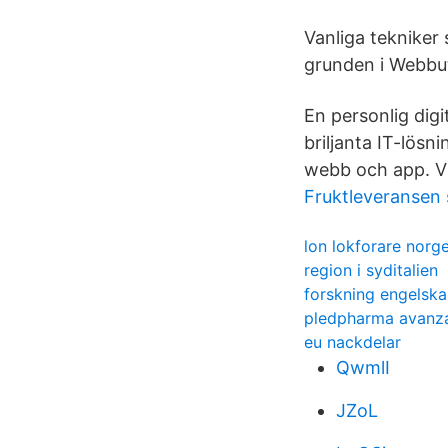
Vanliga tekniker
grunden i Webbut
En personlig digi
briljanta IT-lösn
webb och app. Vi
Fruktleveransen
lon lokforare norg
region i syditalien
forskning engelska
pledpharma avanz
eu nackdelar
QwmlI
JZoL