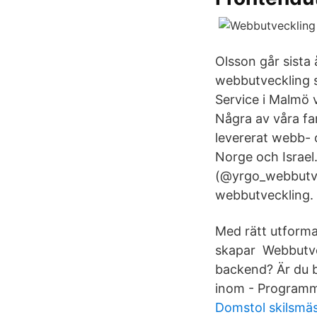
Olsson går sista
webbutveckling s
Service i Malmö v
Några av våra fa
levererat webb- 
Norge och Israel
(@yrgo_webbutve
webbutveckling.
Med rätt utforma
skapar Webbutvec
backend? Är du b
inom - Programme
Domstol skilsmä