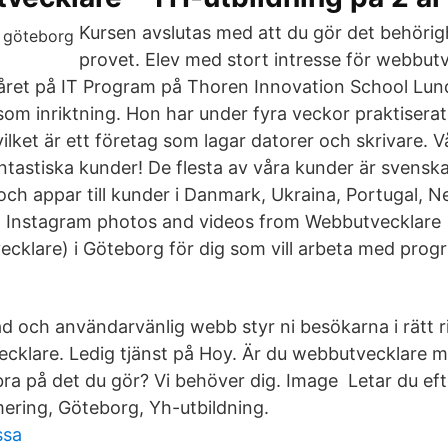
Kursen avslutas med att du gör det behöri
provet. Elev med stort intresse för webbutv
 året på IT Program på Thoren Innovation School Lu
om inriktning. Hon har under fyra veckor praktisera
ilket är ett företag som lagar datorer och skrivare. V
ntastiska kunder! De flesta av våra kunder är svensk
och appar till kunder i Danmark, Ukraina, Portugal, N
. Instagram photos and videos from Webbutvecklare
cklare) i Göteborg för dig som vill arbeta med pro
d och användarvänlig webb styr ni besökarna i rätt r
klare. Ledig tjänst på Hoy. Är du webbutvecklare 
ra på det du gör? Vi behöver dig. Image Letar du eft
ring, Göteborg, Yh-utbildning.
ssa