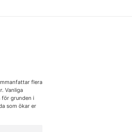
ammanfattar flera
. Vanliga
 för grunden i
da som ökar er