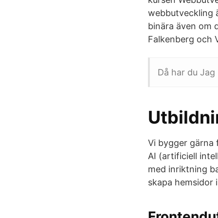
webbutveckling ä
binära även om d
Falkenberg och V
Då har du Jag 
Utbildni
Vi bygger gärna 
AI (artificiell i
med inriktning b
skapa hemsidor i
Frontendut