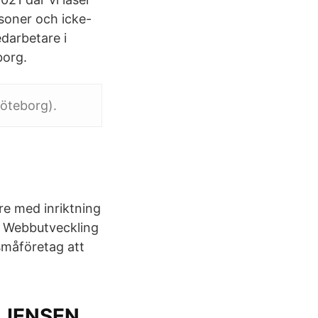
soner och icke-
darbetare i
borg.
Göteborg).
re med inriktning
s. Webbutveckling
småföretag att
r JENSEN