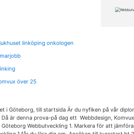
sjukhuset linköping onkologen
mmarjobb
inking
komvux över 25
t i Göteborg, till startsida Är du nyfiken på vår diplom
 Då är denna prova-på dag ett Webbdesign, Komvux
i Göteborg Webbutveckling 1. Markera för att jämför
ling 1 får du lära dig om Ansökan till kursstart ht 2