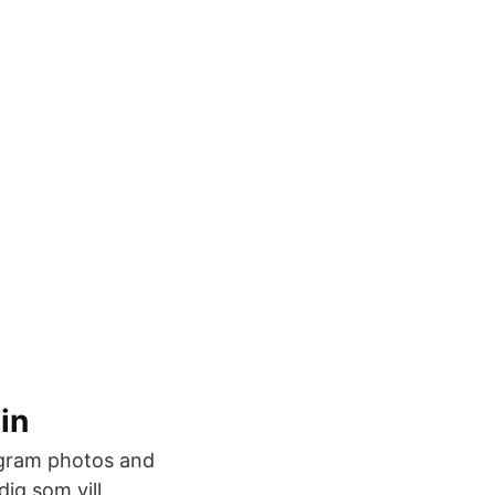
in
gram photos and
ig som vill