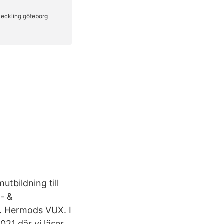
utbildning till
- &
a. Hermods VUX. I
021 där vi läser