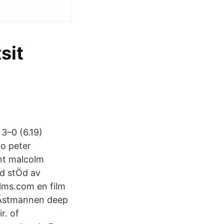
sit
 3–0 (6.19)
to peter
nt malcolm
ed stÖd av
ilms.com en film
hÄstmannen deep
r. of