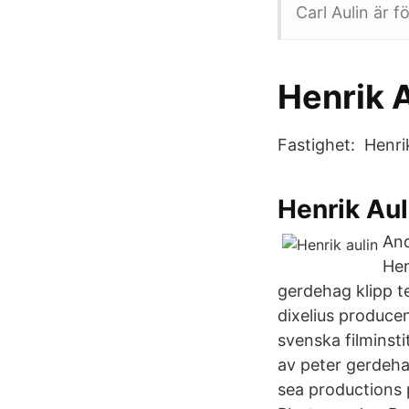
Carl Aulin är 
Henrik A
Fastighet: Henri
Henrik Aul
And
Hen
gerdehag klipp t
dixelius produce
svenska filminst
av peter gerdeh
sea productions p