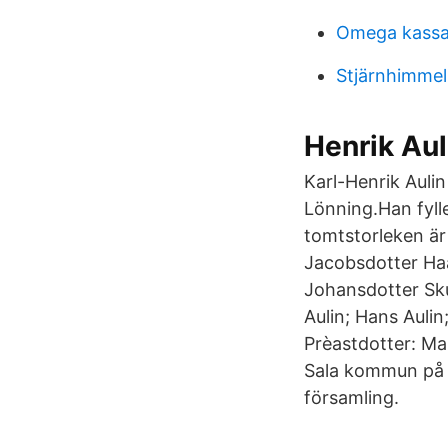
Omega kassa
Stjärnhimmel
Henrik Aul
Karl-Henrik Aulin
Lönning.Han fylle
tomtstorleken är
Jacobsdotter Ha
Johansdotter Sku
Aulin; Hans Aulin
Prèastdotter: Man
Sala kommun på R
församling.