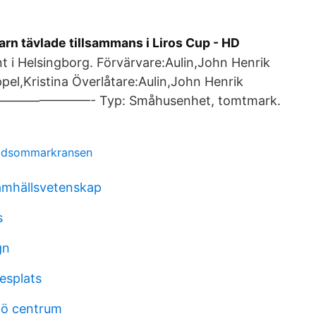
arn tävlade tillsammans i Liros Cup - HD
t i Helsingborg. Förvärvare:Aulin,John Henrik
pel,Kristina Överlåtare:Aulin,John Henrik
————- Typ: Småhusenhet, tomtmark.
idsommarkransen
amhällsvetenskap
s
gn
esplats
mö centrum