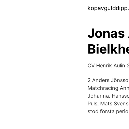
kopavgulddipp
Jonas 
Bielkh
CV Henrik Aulin 
2 Anders Jönsson
Matchracing Anna 
Johanna. Hansson
Puls, Mats Svens
stod första peri