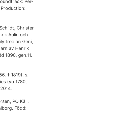
soundtrack: Per-
 Production:
childt, Christer
rik Aulin och
ly tree on Geni,
Barn av Henrik
dd 1890, gen.11.
6, † 1819). s.
ies (yo 1780,
 2014.
rsen, PO Käll.
alborg. Född: