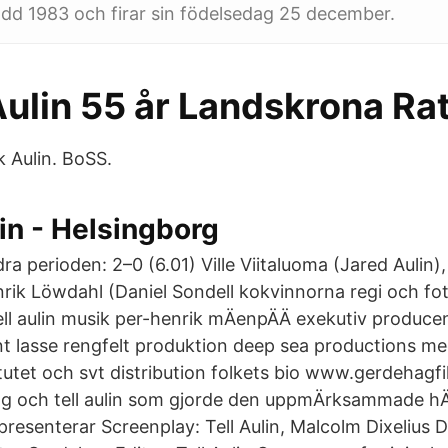
född 1983 och firar sin födelsedag 25 december.
ulin 55 år Landskrona Rat
k Aulin. BoSS.
in - Helsingborg
ra perioden: 2–0 (6.01) Ville Viitaluoma (Jared Aulin),
rik Löwdahl (Daniel Sondell kokvinnorna regi och fo
ell aulin musik per-henrik mÄenpÄÄ exekutiv produce
nt lasse rengfelt produktion deep sea productions m
itutet och svt distribution folkets bio www.gerdehagf
ag och tell aulin som gjorde den uppmÄrksammade 
resenterar Screenplay: Tell Aulin, Malcolm Dixelius Di