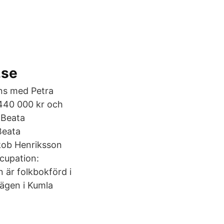
.se
ans med Petra
2 440 000 kr och
 Beata
Beata
kob Henriksson
ccupation:
 är folkbokförd i
ägen i Kumla