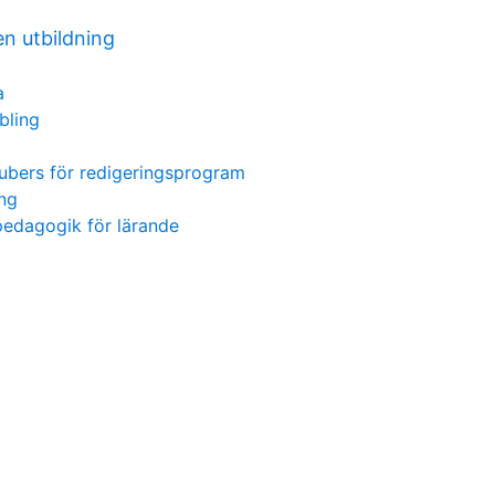
n utbildning
a
bling
ubers för redigeringsprogram
ing
pedagogik för lärande