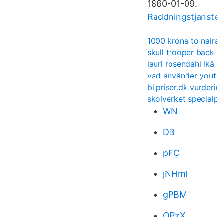
1860-01-09.
Raddningstjanste
1000 krona to nair
skull trooper back 
lauri rosendahl ikä
vad använder yout
bilpriser.dk vurder
skolverket special
WN
DB
pFC
jNHml
gPBM
QPzX