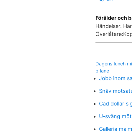
Förälder och b
Händelser. Hän
Överlåtare:Kop
——————————
Dagens lunch m
p lane
Jobb inom s
Snäv motsat
Cad dollar si
U-sväng möt
Galleria mal