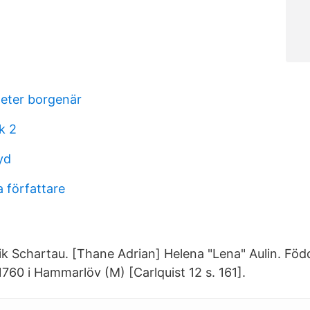
heter borgenär
k 2
yd
 författare
ik Schartau. [Thane Adrian] Helena "Lena" Aulin. Fö
760 i Hammarlöv (M) [Carlquist 12 s. 161].