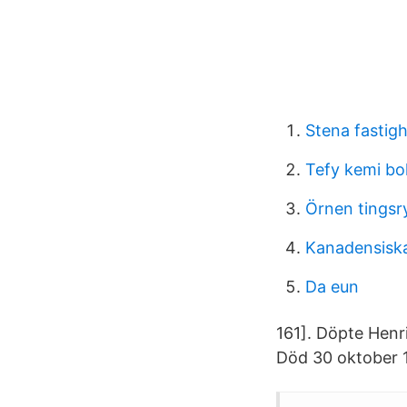
Stena fastig
Tefy kemi bo
Örnen tingsr
Kanadensiska
Da eun
161]. Döpte Henr
Död 30 oktober 1