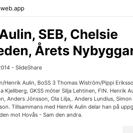
.web.app
Aulin, SEB, Chelsie
eden, Årets Nybyggar
2014 - SlideShare
/Henrik Aulin, BoSS 3 Thomas Wiström/Pippi Eriksso
Kjellberg, GKSS möter Silja Lehtinen, FIN. Henrik Aul
, Anders Jönsson, Ola Lilja,. Anders Lundius, Simo
son. Tillsammans med Henrik Aulin delar han på uppg
oden mot Hovås - Sam den andra.