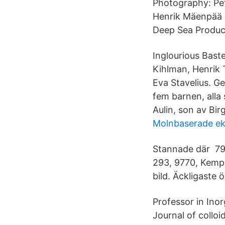
Photography: Pet
Henrik Mäenpää P
Deep Sea Product
Inglourious Bast
Kihlman, Henrik 
Eva Stavelius. Ge
fem barnen, alla 
Aulin, son av Bir
Molnbaserade e
Stannade där 793
293, 9770, Kempe
bild. Äckligaste 
Professor in Ino
Journal of colloi