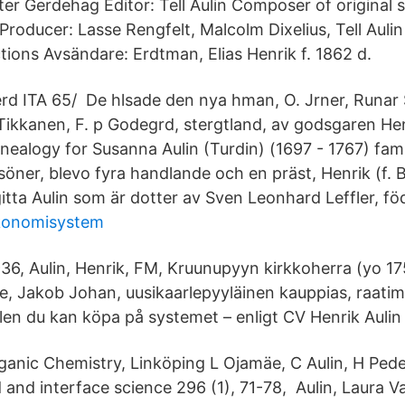
er Gerdehag Editor: Tell Aulin Composer of original 
roducer: Lasse Rengfelt, Malcolm Dixelius, Tell Aulin
ions Avsändare: Erdtman, Elias Henrik f. 1862 d.
erd ITA 65/ De hlsade den nya hman, O. Jrner, Runar S
Tikkanen, F. p Godegrd, stergtland, av godsgaren Hen
nealogy for Susanna Aulin (Turdin) (1697 - 1767) fami
söner, blevo fyra handlande och en präst, Henrik (f. 
gitta Aulin som är dotter av Sven Leonhard Leffler, fö
konomisystem
6, Aulin, Henrik, FM, Kruunupyyn kirkkoherra (yo 175
, Jakob Johan, uusikaarlepyyläinen kauppias, raatim
ölen du kan köpa på systemet – enligt CV Henrik Aulin
rganic Chemistry, Linköping L Ojamäe, C Aulin, H Pede
d and interface science 296 (1), 71-78, Aulin, Laura V