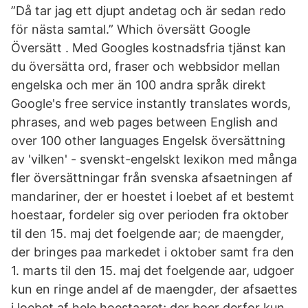
”Då tar jag ett djupt andetag och är sedan redo
för nästa samtal.” Which översätt Google
Översätt . Med Googles kostnadsfria tjänst kan
du översätta ord, fraser och webbsidor mellan
engelska och mer än 100 andra språk direkt
Google's free service instantly translates words,
phrases, and web pages between English and
over 100 other languages Engelsk översättning
av 'vilken' - svenskt-engelskt lexikon med många
fler översättningar från svenska afsaetningen af
mandariner, der er hoestet i loebet af et bestemt
hoestaar, fordeler sig over perioden fra oktober
til den 15. maj det foelgende aar; de maengder,
der bringes paa markedet i oktober samt fra den
1. marts til den 15. maj det foelgende aar, udgoer
kun en ringe andel af de maengder, der afsaettes
i loebet af hele hoestaaret; der boer derfor kun