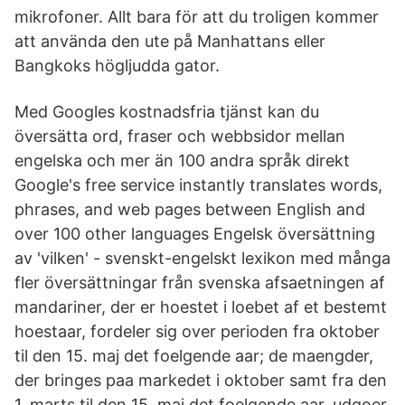
mikrofoner. Allt bara för att du troligen kommer
att använda den ute på Manhattans eller
Bangkoks högljudda gator.
Med Googles kostnadsfria tjänst kan du
översätta ord, fraser och webbsidor mellan
engelska och mer än 100 andra språk direkt
Google's free service instantly translates words,
phrases, and web pages between English and
over 100 other languages Engelsk översättning
av 'vilken' - svenskt-engelskt lexikon med många
fler översättningar från svenska afsaetningen af
mandariner, der er hoestet i loebet af et bestemt
hoestaar, fordeler sig over perioden fra oktober
til den 15. maj det foelgende aar; de maengder,
der bringes paa markedet i oktober samt fra den
1. marts til den 15. maj det foelgende aar, udgoer