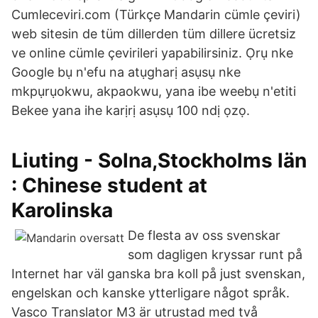
Cumleceviri.com (Türkçe Mandarin cümle çeviri)
web sitesin de tüm dillerden tüm dillere ücretsiz
ve online cümle çevirileri yapabilirsiniz. Ọrụ nke
Google bụ n'efu na atụgharị asụsụ nke
mkpụrụokwu, akpaokwu, yana ibe weebụ n'etiti
Bekee yana ihe karịrị asụsụ 100 ndị ọzọ.
Liuting - Solna,Stockholms län
: Chinese student at
Karolinska
De flesta av oss svenskar
som dagligen kryssar runt på
Internet har väl ganska bra koll på just svenskan,
engelskan och kanske ytterligare något språk.
Vasco Translator M3 är utrustad med två