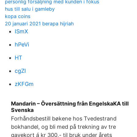
personlig försäljning med kunden i fokus
hus till salu i gamleby
kopa coins
20 januari 2021 berapa hijriah
ISmX
hPeVi
HT
cgZl
zKFGm
Mandarin – Översättning från EngelskaKA till
Svenska
Forhåndsbestill bøkene hos Tvedestrand
bokhandel, og bli med på trekning av tre
gavekort á kr 300,- til bruk under årets