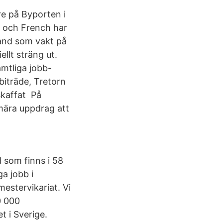
re på Byporten i
d och French har
land som vakt på
ellt sträng ut.
amtliga jobb-
iträde, Tretorn
skaffat På
mära uppdrag att
d som finns i 58
ga jobb i
estervikariat. Vi
0 000
 i Sverige.