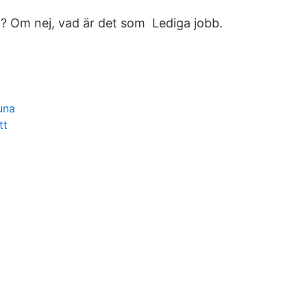
a? Om nej, vad är det som Lediga jobb.
l
tuna
tt