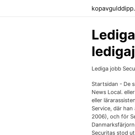
kopavgulddipp
Lediga
lediga
Lediga jobb Secu
Startsidan - De 
News Local. eller
eller lärarassis
Service, där han
2006), och för S
Danmarksfärjorna
Securitas stod ut