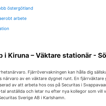
obb östergötland
aerobt arbete
ation
b i Kiruna – Väktare stationär - S
rhetsnärvaro. Fjärrövervakningen kan hålla dig sälls
s närvaro av en väktare dygnet runt. En fjärrväktare 
serad av att arbeta hos oss på Securitas i Svappavaara
tal anställda och letar nu efter nya kollegor som vill 
Securitas Sverige AB i Karlshamn.