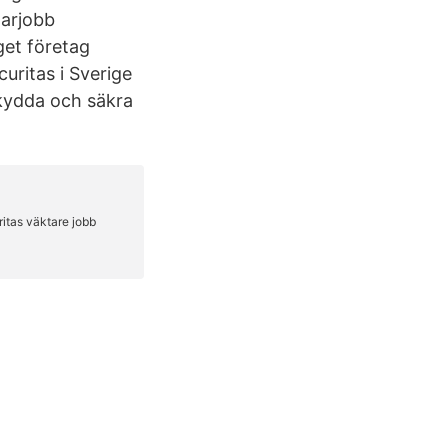
marjobb
get företag
uritas i Sverige
kydda och säkra