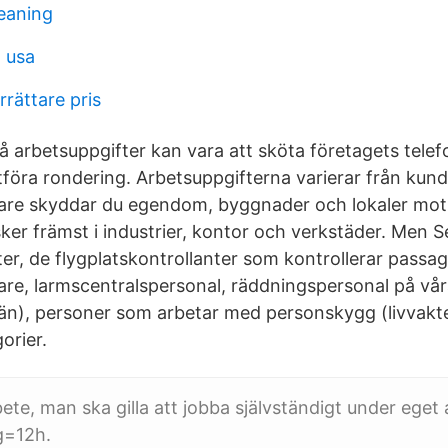
eaning
l usa
rättare pris
 arbetsuppgifter kan vara att sköta företagets telef
föra rondering. Arbetsuppgifterna varierar från kund
are skyddar du egendom, byggnader och lokaler mot 
ker främst i industrier, kontor och verkstäder. Men Se
ter, de flygplatskontrollanter som kontrollerar passa
re, larmscentralspersonal, räddningspersonal på våra
än), personer som arbetar med personskygg (livvakt
orier.
bete, man ska gilla att jobba självständigt under eget 
g=12h.