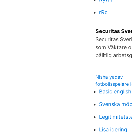
rRc
Securitas Sver
Securitas Sver
som Väktare o
pålitlig arbets
Nisha yadav
fotbollsspelare 
Basic englis
Svenska möb
Legitimitetst
Lisa idering