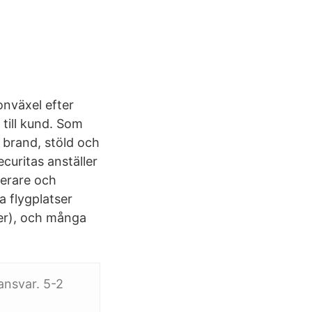
onväxel efter
 till kund. Som
brand, stöld och
curitas anställer
gerare och
 flygplatser
er), och många
ansvar. 5-2