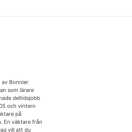
t av Bonnier
lan som lärare
 hade deltidsjobb
05 och vintern
äktare på
. En väktare från
g vill att du