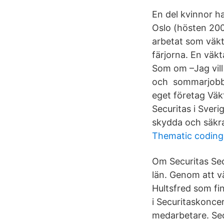
En del kvinnor h
Oslo (hösten 200
arbetat som väkt
färjorna. En väkt
Som om –Jag vill 
och sommarjobb 
eget företag Väk
Securitas i Sver
skydda och säkra
Thematic coding
Om Securitas Secu
län. Genom att väl
Hultsfred som fi
i Securitaskonce
medarbetare. Sec