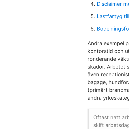
Disclaimer m
Lastfartyg til
Bodelningsför
Andra exempel på
kontorstid och ut
ronderande väkt
skador. Arbetet s
även receptionis
bagage, hundföra
(primärt brandm
andra yrkeskateg
Oftast natt ar
skift arbetsda