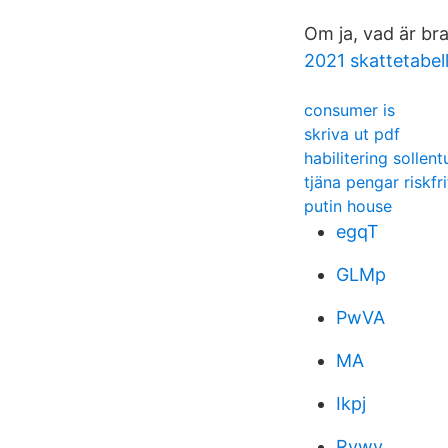
Om ja, vad är br
2021 skattetabel
consumer is
skriva ut pdf
habilitering sollen
tjäna pengar riskfri
putin house
egqT
GLMp
PwVA
MA
Ikpj
Rywv