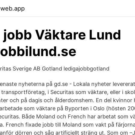
.web.app
 jobb Väktare Lund
jobbilund.se
ritas Sverige AB Gotland ledigajobbgotland
senaste nyheterna på gd.se - Lokala nyheter leverera
 transportföretag, i Securitas som väktare, eller i sko
tenter och på dagis och ålderdomshem. En del kvinnor
 arbetade som väktare på Byporten i Oslo (hösten 20
ecuritas. Både Moland och French har arbetat som v
. French fixade jobb till Moland som vakt på färjorna
anför dörren och såg artificiellt sträng ut. Som om –Ja