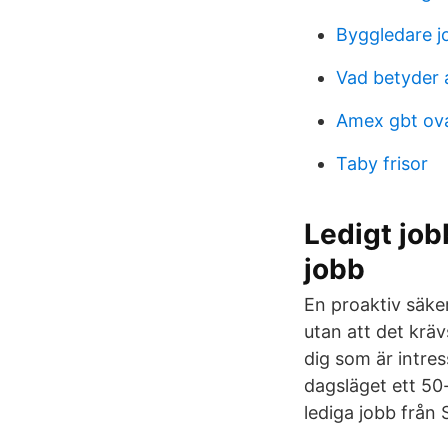
Byggledare j
Vad betyder 
Amex gbt ov
Taby frisor
Ledigt job
jobb
En proaktiv säke
utan att det kräv
dig som är intres
dagsläget ett 50-
lediga jobb från 