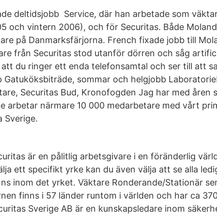
ade deltidsjobb Service, där han arbetade som väkta
5 och vintern 2006), och för Securitas. Både Molan
are på Danmarksfärjorna. French fixade jobb till Mo
are från Securitas stod utanför dörren och såg artifici
att du ringer ett enda telefonsamtal och ser till att s
Gatuköksbiträde, sommar och helgjobb Laboratorieb
tare, Securitas Bud, Kronofogden Jag har med åren 
ige arbetar närmare 10 000 medarbetare med vårt pri
 Sverige.
ritas är en pålitlig arbetsgivare i en föränderlig värl
ja ett specifikt yrke kan du även välja att se alla ledi
nns inom det yrket. Väktare Ronderande/Stationär sem
rnen finns i 57 länder runtom i världen och har ca 37
uritas Sverige AB är en kunskapsledare inom säkerhet